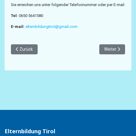
Sie erreichen uns unter folgender Telefonnummer oder per E-mail:
Tel:
0650 5641580
E-mail:
elternbildungtirol@gmail.com
Vorheriger Beitrag: Elternbildung Tirol - bei allen Fragen rund um
Nächster Beitrag
Zurück
Weiter
Elternbildung Tirol