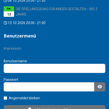
06.10.2026
20:00
-
21:30
DIE SPIELUMGEBUNG FÜR KINDER GESTALTEN – BIS 3
Okt.
13
JAHRE
13.10.2026
20:00
-
21:00
Benutzermenü
Impressum
Benutzername
Passwort
Pass
Angemeldet bleiben