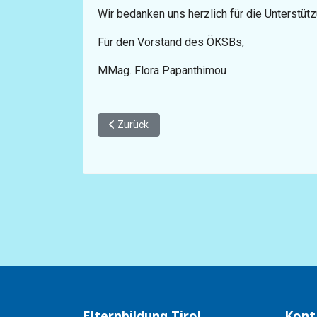
Wir bedanken uns herzlich für die Unterstüt
Für den Vorstand des ÖKSBs,
MMag. Flora Papanthimou
Vorheriger Beitrag: Leitung des Österreichisc
Zurück
Elternbildung Tirol
Kont