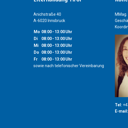
Anichstraße 40
MMag. 
A-6020 Innsbruck
Geschä
Koordin
Mo
08:00
-
13:00
Uhr
Di
08:00
-
13:00
Uhr
Mi
08:00
-
13:00
Uhr
Do
08:00
-
13:00
Uhr
Fr
08:00
-
13:00
Uhr
sowie nach telefonischer Vereinbarung
Tel:
+43
E-mail