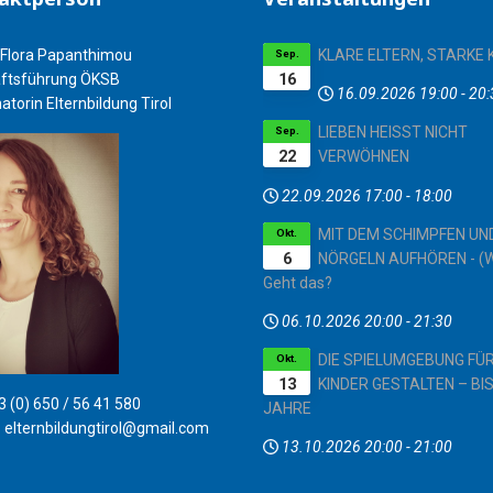
Flora Papanthimou
KLARE ELTERN, STARKE 
Sep.
16
ftsführung ÖKSB
16.09.2026
19:00
-
20:
atorin Elternbildung Tirol
LIEBEN HEISST NICHT
Sep.
22
VERWÖHNEN
22.09.2026
17:00
-
18:00
MIT DEM SCHIMPFEN UN
Okt.
6
NÖRGELN AUFHÖREN - (W
Geht das?
06.10.2026
20:00
-
21:30
DIE SPIELUMGEBUNG FÜ
Okt.
13
KINDER GESTALTEN – BIS
 (0) 650 / 56 41 580
JAHRE
:
elternbildungtirol@gmail.com
13.10.2026
20:00
-
21:00