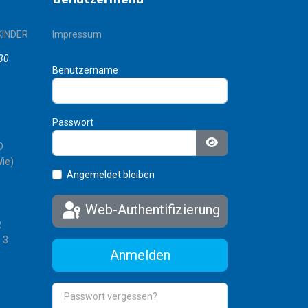
KINDER
Impressum
30
Benutzername
Passwort
D
Passwort anzeigen
ie)
Angemeldet bleiben
Web-Authentifizierung
R
 3
Anmelden
Passwort vergessen?