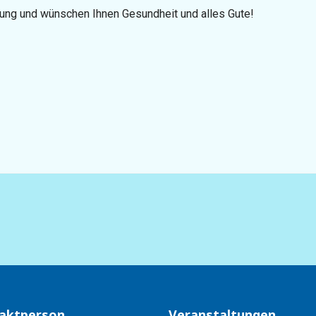
zung und wünschen Ihnen Gesundheit und alles Gute!
hen Kinderschutzbundes
aktperson
Veranstaltungen