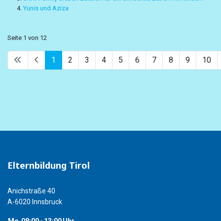
Yunis und Aziza
Seite 1 von 12
1
2
3
4
5
6
7
8
9
10
Elternbildung Tirol
Anichstraße 40
A-6020 Innsbruck