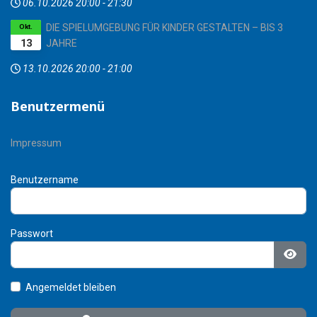
06.10.2026
20:00
-
21:30
DIE SPIELUMGEBUNG FÜR KINDER GESTALTEN – BIS 3
Okt.
13
JAHRE
13.10.2026
20:00
-
21:00
Benutzermenü
Impressum
Benutzername
Passwort
Pass
Angemeldet bleiben