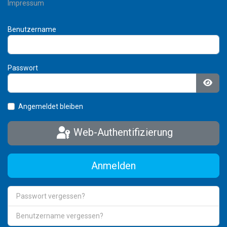
Impressum
Benutzername
Passwort
Pass
Angemeldet bleiben
Web-Authentifizierung
Anmelden
Passwort vergessen?
Benutzername vergessen?