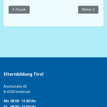
Vorheriger Beitrag: Jedes Kind ist hoch begabt: Die angeboren
Nächster Beitrag:
Zurück
Weiter
Elternbildung Tirol
Anichstraße 40
A-6020 Innsbruck
Mo
08:00
-
13:00
Uhr
Di
08:00
-
13:00
Uhr