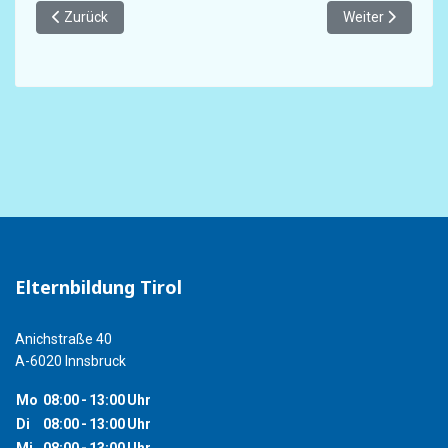
Vorheriger Beitrag: The best of Kinderschutz aktiv
Nächster Beitrag
Zurück
Weiter
Elternbildung Tirol
Anichstraße 40
A-6020 Innsbruck
Mo
08:00
-
13:00
Uhr
Di
08:00
-
13:00
Uhr