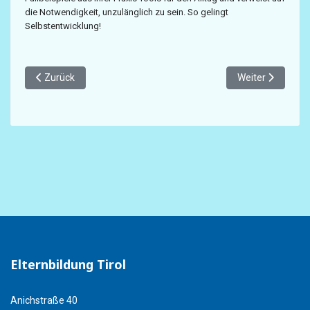
die Notwendigkeit, unzulänglich zu sein. So gelingt
Selbstentwicklung!
Vorheriger Beitrag: Medienkonsum von Kindern und Jugendlic
Nächster Beitrag
Zurück
Weiter
Elternbildung Tirol
Anichstraße 40