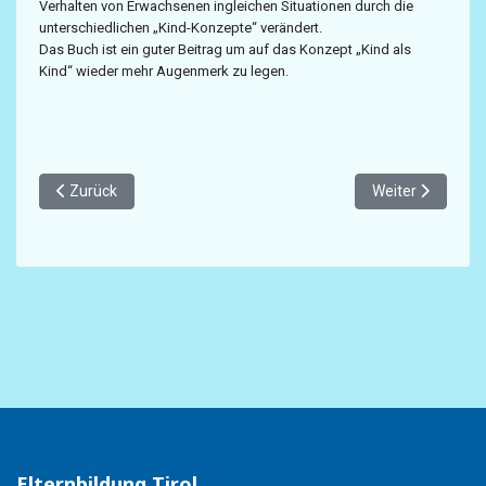
Verhalten von Erwachsenen ingleichen Situationen durch die
unterschiedlichen „Kind-Konzepte“ verändert.
Das Buch ist ein guter Beitrag um auf das Konzept „Kind als
Kind“ wieder mehr Augenmerk zu legen.
Vorheriger Beitrag: iBrain
Nächster Beitrag
Zurück
Weiter
Elternbildung Tirol