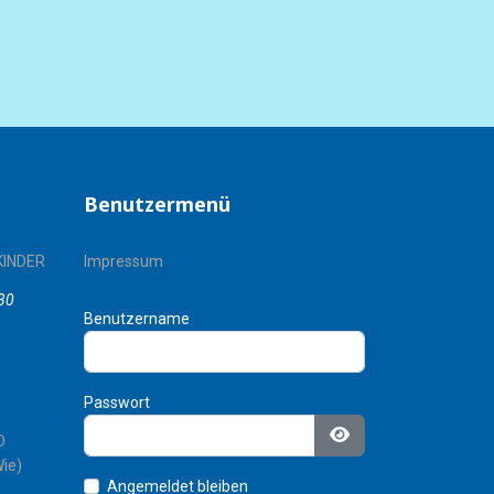
Benutzermenü
KINDER
Impressum
30
Benutzername
Passwort
D
Passwort anzeigen
ie)
Angemeldet bleiben