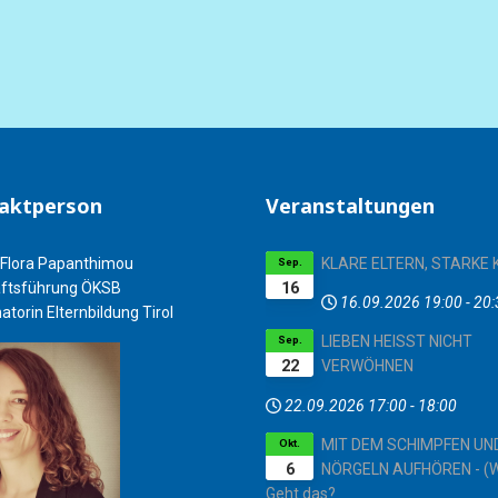
aktperson
Veranstaltungen
Flora Papanthimou
KLARE ELTERN, STARKE 
Sep.
16
ftsführung ÖKSB
16.09.2026
19:00
-
20:
atorin Elternbildung Tirol
LIEBEN HEISST NICHT
Sep.
22
VERWÖHNEN
22.09.2026
17:00
-
18:00
MIT DEM SCHIMPFEN UN
Okt.
6
NÖRGELN AUFHÖREN - (W
Geht das?