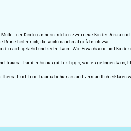
Müller, der Kindergärtnerin, stehen zwei neue Kinder: Aziza und 
e Reise hinter sich, die auch manchmal gefährlich war.
 sind in sich gekehrt und reden kaum. Wie Erwachsene und Kinde
 und Trauma. Darüber hinaus gibt er Tipps, wie es gelingen kann, 
as Thema Flucht und Trauma behutsam und verständlich erklären wo
 für ein einfaches Leben mit Kindern