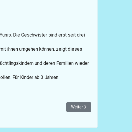
Yunis. Die Geschwister sind erst seit drei
r mit ihnen umgehen können, zeigt dieses
Flüchtlingskindern und deren Familien wieder
llen. Für Kinder ab 3 Jahren.
Nächster Beitrag: Rettet das Spie
Weiter