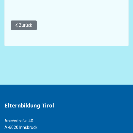
Vorheriger Beitrag: Familiennetzwerk in Tirol
Zurück
Elternbildung Tirol
Anichstraße 40
A-6020 Innsbruck