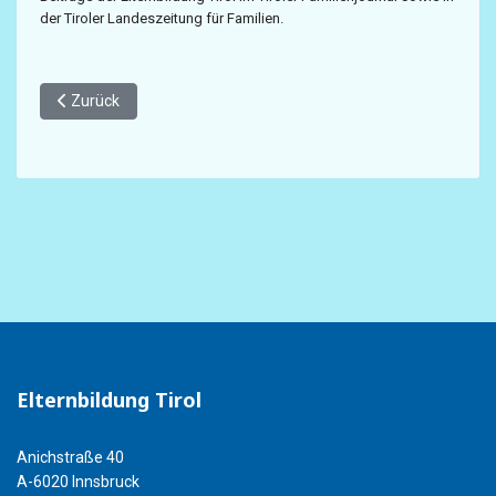
der Tiroler Landeszeitung für Familien.
Vorheriger Beitrag: Presseaussendungen der Vorstandsmitglie
Zurück
Elternbildung Tirol
Anichstraße 40
A-6020 Innsbruck