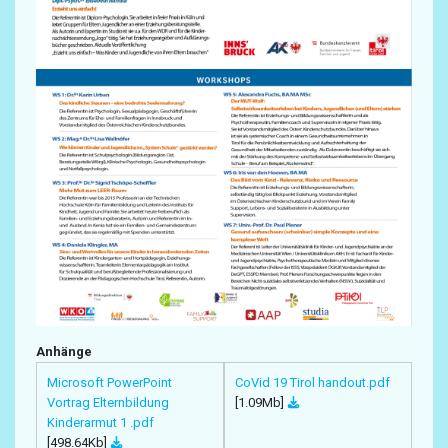
Anhänge
Microsoft PowerPoint
CoVid 19 Tirol handout.pdf
Vortrag Elternbildung
[1.09Mb]
Kinderarmut 1 .pdf
[498.64Kb]