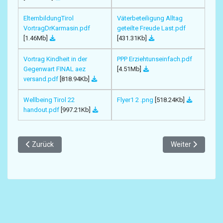
ElternbildungTirol
Väterbeteiligung Alltag
VortragDrKarmasin.pdf
geteilte Freude Last.pdf
[1.46Mb]
[431.31Kb]
Vortrag Kindheit in der
PPP Erziehtunseinfach.pdf
Gegenwart FINAL aez
[4.51Mb]
versand.pdf
[818.94Kb]
Wellbeing Tirol 22
Flyer1 2 .png
[518.24Kb]
handout.pdf
[997.21Kb]
Vorheriger Beitrag: für Eltern
Nächster Beitrag
Zurück
Weiter