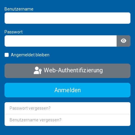
Benutzername
Passwort
Pass
Angemeldet bleiben
Web-Authentifizierung
Anmelden
Passwort vergessen?
Benutzername vergessen?