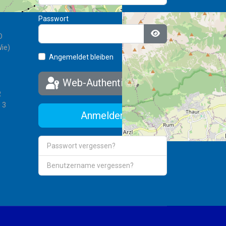
Passwort
D
Passwort anzeigen
ie)
Angemeldet bleiben
Web-Authentifizierung
R
 3
Anmelden
Passwort vergessen?
Benutzername vergessen?