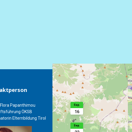
aktperson
Veranstaltungen
Flora Papanthimou
KLARE ELTERN, STARKE 
Sep.
16
ftsführung ÖKSB
16.09.2026
19:00
-
20:
atorin Elternbildung Tirol
LIEBEN HEISST NICHT
Sep.