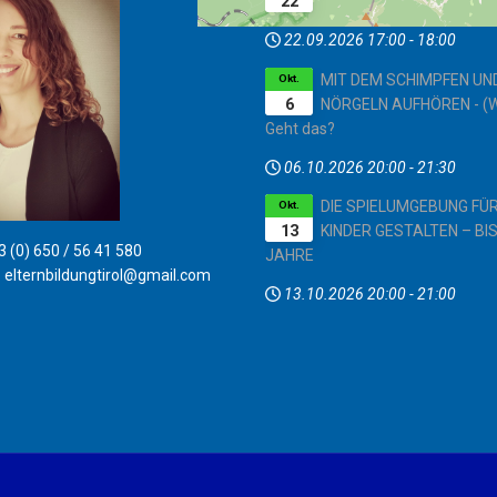
22
VERWÖHNEN
22.09.2026
17:00
-
18:00
MIT DEM SCHIMPFEN UN
Okt.
6
NÖRGELN AUFHÖREN - (W
Geht das?
06.10.2026
20:00
-
21:30
DIE SPIELUMGEBUNG FÜ
Okt.
13
KINDER GESTALTEN – BIS
 (0) 650 / 56 41 580
JAHRE
:
elternbildungtirol@gmail.com
13.10.2026
20:00
-
21:00