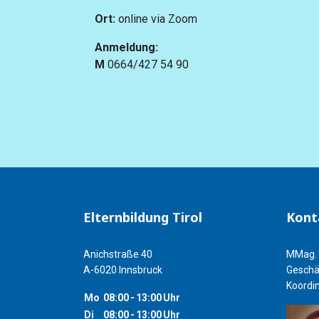
Ort:
online via Zoom
Anmeldung:
M
0664/427 54 90
Elternbildung Tirol
Kont
Anichstraße 40
MMag. 
A-6020 Innsbruck
Geschä
Koordin
Mo
08:00
-
13:00
Uhr
Di
08:00
-
13:00
Uhr