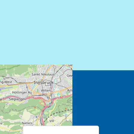
Benutzermenü
KINDER
Impressum
30
Benutzername