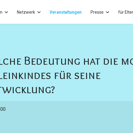
in
Netzwerk
Veranstaltungen
Presse
für Elte
elche Bedeutung hat die m
einkindes für seine
twicklung?
:00