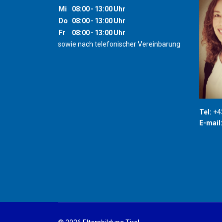
Mi
08:00
-
13:00
Uhr
Do
08:00
-
13:00
Uhr
Fr
08:00
-
13:00
Uhr
sowie nach telefonischer Vereinbarung
Tel:
+43
E-mail