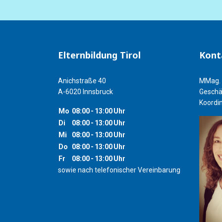
Elternbildung Tirol
Kont
Anichstraße 40
MMag. 
A-6020 Innsbruck
Geschä
Koordin
Mo
08:00
-
13:00
Uhr
Di
08:00
-
13:00
Uhr
Mi
08:00
-
13:00
Uhr
Do
08:00
-
13:00
Uhr
Fr
08:00
-
13:00
Uhr
sowie nach telefonischer Vereinbarung