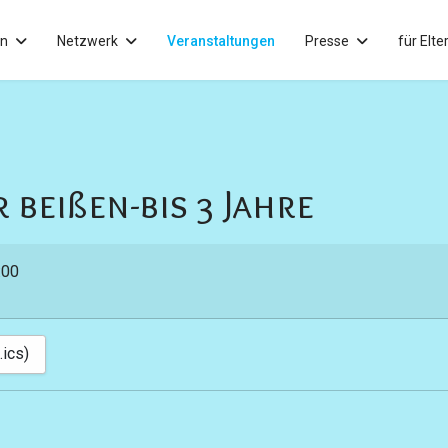
in
Netzwerk
Veranstaltungen
Presse
für Elte
 beißen-bis 3 Jahre
:00
.ics)