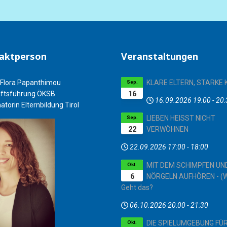
aktperson
Veranstaltungen
Flora Papanthimou
KLARE ELTERN, STARKE 
Sep.
16
ftsführung ÖKSB
16.09.2026
19:00
-
20:
atorin Elternbildung Tirol
LIEBEN HEISST NICHT
Sep.
22
VERWÖHNEN
22.09.2026
17:00
-
18:00
MIT DEM SCHIMPFEN UN
Okt.
6
NÖRGELN AUFHÖREN - (W
Geht das?
06.10.2026
20:00
-
21:30
DIE SPIELUMGEBUNG FÜ
Okt.