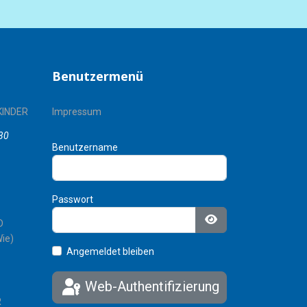
Benutzermenü
KINDER
Impressum
30
Benutzername
Passwort
D
Passwort anzeigen
ie)
Angemeldet bleiben
Web-Authentifizierung
R