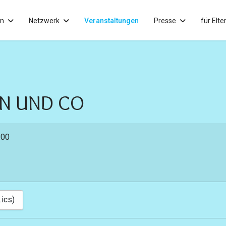
in
Netzwerk
Veranstaltungen
Presse
für Elte
EN UND CO
:00
.ics)