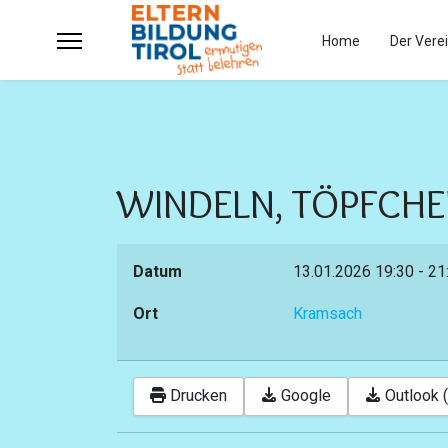
Home
Der Vere
WINDELN, TÖPFCH
Datum
13.01.2026
19:30
-
21
Ort
Kramsach
Drucken
Google
Outlook (