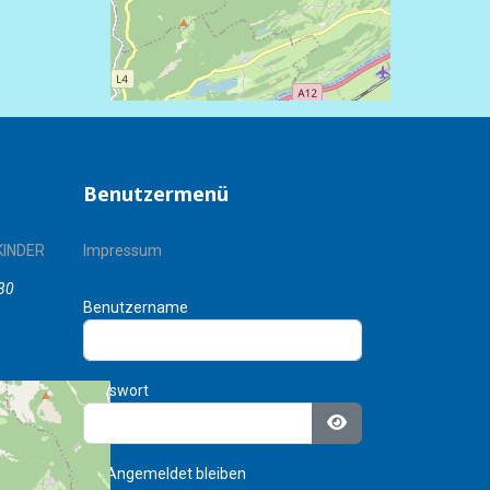
Benutzermenü
KINDER
Impressum
30
Benutzername
Passwort
D
Passwort anzeigen
ie)
Angemeldet bleiben