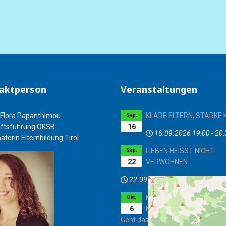
aktperson
Veranstaltungen
Flora Papanthimou
KLARE ELTERN, STARKE 
Sep.
16
ftsführung ÖKSB
16.09.2026
19:00
-
20:
atorin Elternbildung Tirol
LIEBEN HEISST NICHT
Sep.
22
VERWÖHNEN
22.09.2026
17:00
-
18:00
MIT DEM SCHIMPFEN UN
Okt.
6
NÖRGELN AUFHÖREN - (W
Geht das?