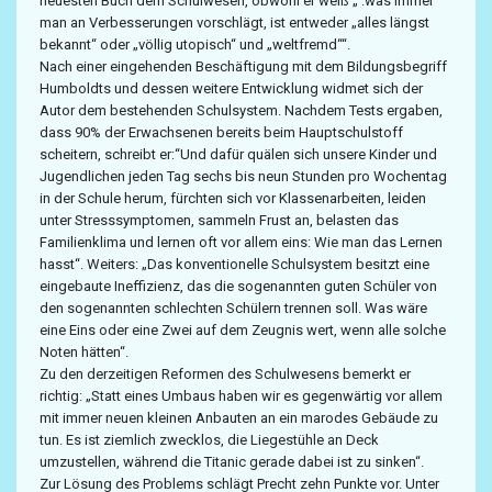
neuesten Buch dem Schulwesen, obwohl er weiß „ .was immer
man an Verbesserungen vorschlägt, ist entweder „alles längst
bekannt“ oder „völlig utopisch“ und „weltfremd““.
Nach einer eingehenden Beschäftigung mit dem Bildungsbegriff
Humboldts und dessen weitere Entwicklung widmet sich der
Autor dem bestehenden Schulsystem. Nachdem Tests ergaben,
dass 90% der Erwachsenen bereits beim Hauptschulstoff
scheitern, schreibt er:“Und dafür quälen sich unsere Kinder und
Jugendlichen jeden Tag sechs bis neun Stunden pro Wochentag
in der Schule herum, fürchten sich vor Klassenarbeiten, leiden
unter Stresssymptomen, sammeln Frust an, belasten das
Familienklima und lernen oft vor allem eins: Wie man das Lernen
hasst“. Weiters: „Das konventionelle Schulsystem besitzt eine
eingebaute Ineffizienz, das die sogenannten guten Schüler von
den sogenannten schlechten Schülern trennen soll. Was wäre
eine Eins oder eine Zwei auf dem Zeugnis wert, wenn alle solche
Noten hätten“.
Zu den derzeitigen Reformen des Schulwesens bemerkt er
richtig: „Statt eines Umbaus haben wir es gegenwärtig vor allem
mit immer neuen kleinen Anbauten an ein marodes Gebäude zu
tun. Es ist ziemlich zwecklos, die Liegestühle an Deck
umzustellen, während die Titanic gerade dabei ist zu sinken“.
Zur Lösung des Problems schlägt Precht zehn Punkte vor. Unter