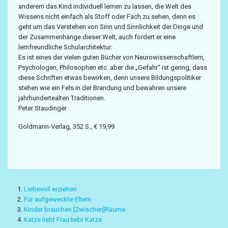
anderem das Kind individuell lernen zu lassen, die Welt des
Wissens nicht einfach als Stoff oder Fach zu sehen, denn es
geht um das Verstehen von Sinn und Sinnlichkeit der Dinge und
der Zusammenhänge dieser Welt, auch fordert er eine
lernfreundliche Schularchitektur.
Es ist eines der vielen guten Bücher von Neurowissenschaftlern,
Psychologen, Philosophen etc. aber die „Gefahr“ ist gering, dass
diese Schriften etwas bewirken, denn unsere Bildungspolitiker
stehen wie ein Fels in der Brandung und bewahren unsere
jahrhundertealten Traditionen.
Peter Staudinger
Goldmann-Verlag, 352 S., € 19,99
Liebevoll erziehen
Für aufgeweckte Eltern
Kinder brauchen [Zwischen]Räume
Katze liebt Frau liebt Katze