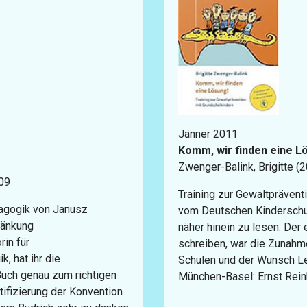
Jänner 2011
Komm, wir finden eine L
Zwenger-Balink, Brigitte (
009
Training zur Gewaltprävent
agogik von Janusz
vom Deutschen Kinderschu
ränkung
näher hinein zu lesen. De
rin für
schreiben, war die Zunahm
, hat ihr die
Schulen und der Wunsch Leh
uch genau zum richtigen
München-Basel: Ernst Reinh
tifizierung der Konvention