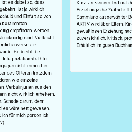
 ist es dabei so, dass
Kurz vor seinem Tod rief d
kehrt. Ist ja wirklich
Erziehung« die Zeitschrif
nschuld und Einfalt so von
Sammlung ausgewählter 
in bestimmten
AKTIV wird über Eltern, Kin
rollig empfinden, werden
gewaltlosen Erziehung nach
h unkundig sind. Vielleicht
zuversichtlich, kritisch, pr
möglicherweise die
Erhältlich im guten Buchhan
ürde. So bleibt die
 Interpretationsfeld für
agegen nicht immun bin.
ber des Öfteren trotzdem
t daran wie einzelne
n: Verbalinjurien aus den
n nicht wirklich erheitern,
n. Schade darum, denn
nd es wäre nett gewesen,
ch für mich persönlich
v)