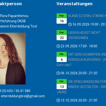
aktperson
Veranstaltungen
Flora Papanthimou
KLARE ELTERN, STARKE 
Sep.
16
ftsführung ÖKSB
16.09.2026
19:00
-
20:
atorin Elternbildung Tirol
LIEBEN HEISST NICHT
Sep.
22
VERWÖHNEN
22.09.2026
17:00
-
18:00
MIT DEM SCHIMPFEN UN
Okt.
6
NÖRGELN AUFHÖREN - (W
Geht das?
06.10.2026
20:00
-
21:30
DIE SPIELUMGEBUNG FÜ
Okt.
13
KINDER GESTALTEN – BIS
 (0) 650 / 56 41 580
JAHRE
:
elternbildungtirol@gmail.com
13.10.2026
20:00
-
21:00