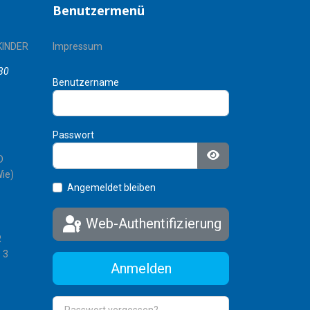
Benutzermenü
KINDER
Impressum
30
Benutzername
Passwort
D
Passwort anzeigen
ie)
Angemeldet bleiben
Web-Authentifizierung
R
 3
Anmelden
Passwort vergessen?