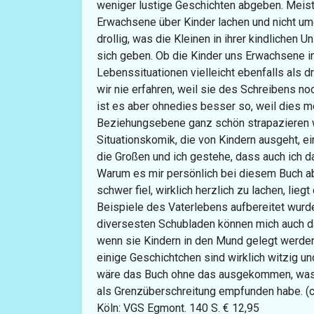
weniger lustige Geschichten abgeben. Meist
Erwachsene über Kinder lachen und nicht umge
drollig, was die Kleinen in ihrer kindlichen U
sich geben. Ob die Kinder uns Erwachsene 
Lebenssituationen vielleicht ebenfalls als d
wir nie erfahren, weil sie des Schreibens noc
ist es aber ohnedies besser so, weil dies 
Beziehungsebene ganz schön strapazieren w
Situationskomik, die von Kindern ausgeht, ein
die Großen und ich gestehe, dass auch ich d
Warum es mir persönlich bei diesem Buch a
schwer fiel, wirklich herzlich zu lachen, lieg
Beispiele des Vaterlebens aufbereitet wurde
diversesten Schubladen können mich auch dan
wenn sie Kindern in den Mund gelegt werde
einige Geschichtchen sind wirklich witzig u
wäre das Buch ohne das ausgekommen, was i
als Grenzüberschreitung empfunden habe. (c
Köln: VGS Egmont. 140 S. € 12,95