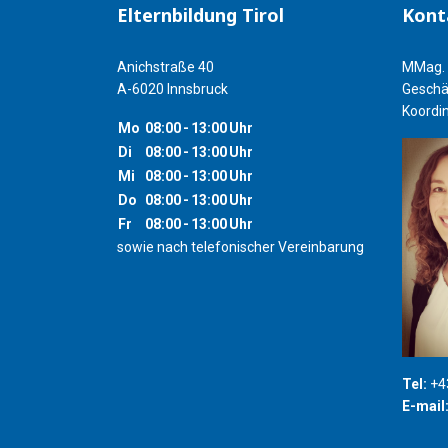
Elternbildung Tirol
Kont
Anichstraße 40
MMag. 
A-6020 Innsbruck
Geschä
Koordin
Mo
08:00
-
13:00
Uhr
Di
08:00
-
13:00
Uhr
Mi
08:00
-
13:00
Uhr
Do
08:00
-
13:00
Uhr
Fr
08:00
-
13:00
Uhr
sowie nach telefonischer Vereinbarung
Tel:
+43
E-mail